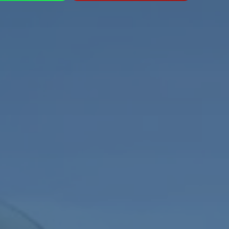
最好的第三名晋级 这种赛制变化对预选赛策略具有反向影响
打出稳定发挥 即有机会跻身世界杯舞台 另一方面 扩军
起面对不同风格对手的适应能力 因此 在推荐出线规则设
加主客场双循环 保证强队不因偶然失误被淘汰 同时给予中
加赛 带来前所未有的机遇 参考以往预选赛经验 亚洲可
分档的小组循环赛 让排名靠后的球队通过更多比赛获得积
在于 一方面保证传统强队如日本 韩国 伊朗 沙特在长
真实可行的上升通道 从策略上讲 亚洲球队更需要在主场
轮
出线规则 直接关系到观赏性和公平性 当前普遍推荐的模式