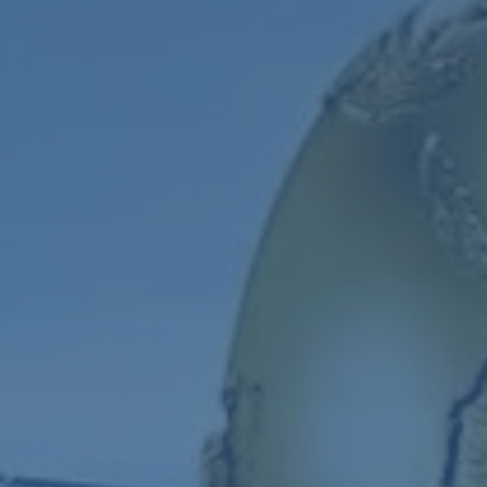
是以中
参与附
队通过附
同的情
南美与
南美向
传统 
巴西等
相比之下
一方面
中保持