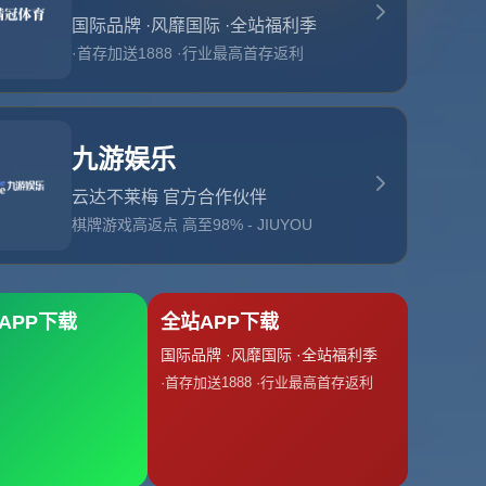
洲如何在全新的赛制下脱颖而出 在名额扩军到48支球队
世界杯出线规则的深度理解与合理规划 如果说赛场上的90
选择 就是更高维度的“策略博弈” 围绕这一点 本篇将
质的思考框架 帮助读者更系统地看清通往北美赛场的路线
入口 也带来了更复杂的出线环境 按照最新分配方案 各大洲
大洋洲1队 另加2张通过附加赛产生的门票 这种结构使得出
并存 对绝大多数球队而言 关键不再只是“力争小组第一”