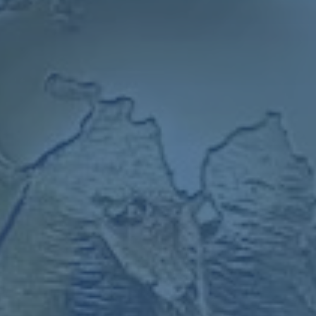
等规模小组循环 加上附加赛再分配名额为主 例如 将欧洲球队分入若干小
加赛 这种设计的优势在于 既能让法国 西班牙 德国等传统豪门通过小组第
加赛“黑马突围”的空间 在具体策略层面 欧洲球队在规则框架下的推荐打法是 重视
况下 净胜球往往成为关键指标 很多过去因一场松懈被拖入附加赛的案例 
非洲出线规则推荐 高对抗频率下的精细化管理
来采取单一大循环赛制 即所有球队主客场双循环积分排名 在扩大到6个直
但可在赛程编排和赛期衔接上做微调 例如合理错开魔鬼客场密集出现的时间
强队而言 更大的名额意味着容错率提高 但对厄瓜多尔 巴拉圭等队 来说 
 非洲的预选赛一直存在强度不够平均 场地条件差异大的问题 2026周
扩充比赛量 增强公平性 另一方面通过中立场附加赛减少偶发因素 在这种规
高效得分 不能只依赖主场狂攻