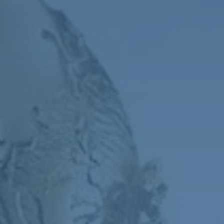
组 小组第一直接晋级 小组第二以及部分成绩优异的第三
一稳妥出线 又保留了苏格兰 匈牙利 格鲁吉亚一类中等球
对弱旅的 goal difference 管理 因为在积分相
都在提醒教练组 预选赛阶段每一球都有长期价值
接名额 加1个附加赛名额后 规则层面推荐继续保持这一
段 减少球员在跨大洲俱乐部往返中的疲劳累积 对阿根廷
管理好高海拔主场和重点对手的卡位战 仍是出线策略核心
期内 更推荐采用规模更大的第二阶段小组赛 加附加淘汰制
则下 像塞内加尔 摩洛哥 尼日利亚等队必须在客场环境