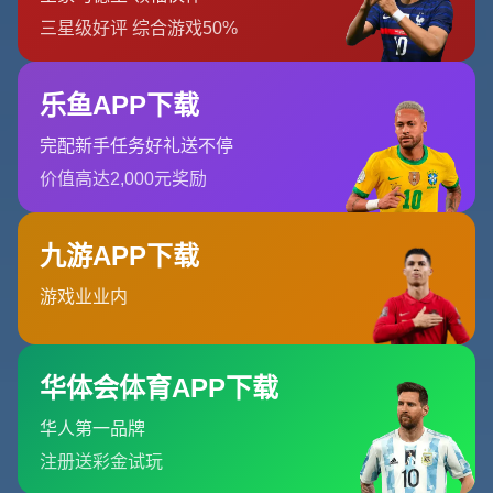
程的应用，无疑大幅提升了参与感和信息掌控感。
功能设计从静态名单到动态数据的进化
如果把APP仅仅做成“名单列表”，其实远远不足以支撑长期黏性。真
正有潜力脱颖而出的2026世界杯球队名单APP，至少应当具备三个
层次的功能布局。第一层是基础层 也就是所有参赛球队的最终大名
单 初选名单 国家队出场次数 所属俱乐部 位置 年龄等信息。这部分
需要数据全面 结构清晰 更新及时，是整个产品可信度的根基。第二
层是分析层 这里则可以引入更具深度的维度，比如球员近两个赛季
的联赛数据 国家队出场表现 伤病记录甚至在不同位置上的胜任力评
估，通过可视化图表 雷达图 热图等方式，帮助用户用更理性的数据
视角理解主教练的选人逻辑。第三层则是交互层 即用户与名单之间
的“参与关系”，例如用户可以在APP中自行模拟“心目中的26人名
单”，与官方公布的阵容进行差异对比，也可以根据球员状态随时调