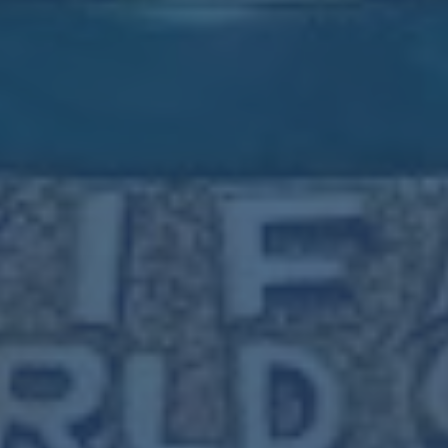
频的需求场景 既可以不断深挖专业数据和功能体验，又可以依托名
单这一核心对象延展出内容 社区 商业等多重维度。对球迷而言，它
既是一册随身携带的“阵容手册”，也是一个能记录情绪起伏和观点
变化的数字空间。从这个意义上说，一款真正打磨精良的2026世界
杯球队名单APP，有可能在未来被视作某种时代记忆的载体 球迷可
以在多年之后再次打开它，回看2026那个夏天 每支球队的最终名单
每一次含泪的落选与惊喜的入围以及那些在绿茵场上被后人津津乐
道的故事，是如何在一份份名单中悄然埋下伏笔的。
PREVIOUS：
弗洛伦蒂诺新年致辞-希望2023年所有人身体健康
NEXT：
记者-约罗在皇马曼联间选择 后者为其提供5+1合同
RELATED NEWS