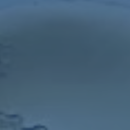
围绕名单构建多维度内容生态
名单本身是静态的，但围绕名单可以衍生出大量动态内容。以一款
成熟的2026世界杯球队名单APP为例，它完全可以在名单数据之
外，叠加资讯 解读 内容创作三类生态模块。资讯层面，APP可以按
球队维护专属“阵容动态频道”，实时更新教练组访谈 训练花絮 热身
赛出场情况，通过官方消息与深度报道相结合，让名单之外的细节
成为信息补充。解读层面，可以引入战术分析或数据分析文章，例