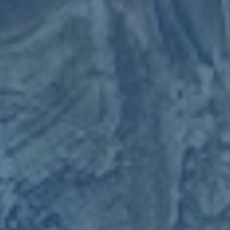
虑多端协同与赛事周期之外的延展场景。多端协同的核心，是让用
户能在手机 平板 甚至桌面端获得统一且连贯的体验 例如在手机上
选定心目中的最终大名单，在电脑端就能看到自动生成的可视化阵
型图和详细分析报告。APP也可以在世界杯结束后，转向“国家队长
期跟踪模式”，记录每支球队在接下来的洲际赛事 友谊赛中的名单
变化，让“球队名单”这一概念从单一赛事延伸为一条长期数据链。
这种延展还有助于沉淀用户历史偏好数据 比如某用户长期关注南美
球队和特定位置的球员，APP可以在下一个赛事周期提前推送与其
兴趣高度匹配的名单动态和新人推荐，形成更精准的内容分发，而
不是在大赛开启前才临时吸引流量。
数据合规 精准更新与可信度构建