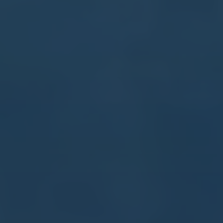
CONTACT US
Contact: NG28官方
Phone: 18167218296
Tel: 022-8554284
E-mail: admin@live-ng.com
Add:江西省新余市分宜县分宜县芳山林场
Copyright 2024
南宫28(NG28)官方网站 - NG大舞台，相信品牌的力量！！！
All Rights by
NG28官方