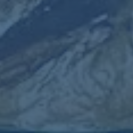
放在更大视角下看，2026世界杯球队名单APP只是体育赛事信息工
具演进过程中的一个缩影。过去 球迷获取信息的主渠道是电视解说
与纸媒报道，进入移动互联网时代之后，社交平台成为信息扩散的
主战场，但也带来真假难辨和信息过载的问题。新一代赛事信息工
具的使命，是在海量信息中提供高可信度 高结构化和高互动性的解
决方案。以球队名单为切入口的APP，恰好抓住了一个既具体又高