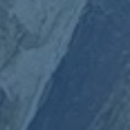
在数据来源与更新机制上做好透明与专业。名单信息理论上应以国
际足联 官方足协或权威媒体为主要依据，并在APP内清晰标注“信息
来源”和“更新时间”。对于尚未最终确定的初选名单 临时征召 伤病
替补等情形，要以标记状态 标签提示和变更记录的方式避免误导用
户。例如 若某国足协公布了55人大名单但尚未缩减至最终26人
APP可以将所有球员列入“扩展名单”并以灰色标识，同时在顶部注明
“最终名单尚未公布 当前为扩大名单 请以官方最终公告为准”。这种
严谨感不仅提升专业形象，也为可能与媒体 数据合作方的后续资源
整合打下基础。
商业变现与合作空间的多元探索
围绕2026世界杯球队名单APP的商业可能性，并不只是传统意义上
的广告展示。凭借对用户偏好的深度了解以及对世界各队阵容的结
构化数据，这类应用有机会探索多维度的合作模式。其一是与体育