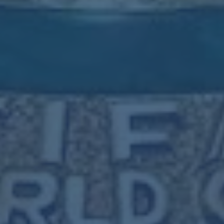
力”的出现 让2026世界杯比赛结果完整版不仅是一期赛事的总结 更
是未来国际足球格局走向的提前预演 如果把每支球队近三届世界杯
的比分表现画成折线图 就会发现2026这一届往往是某些球队下滑或
崛起的拐点 完整记录和研究这些比分轨迹 对各足协制定下一周期规
划具有超越赛事本身的实际意义
PREVIOUS：
世界杯直播平台方法
NEXT：
大巴黎愿意签维尼修斯 英超队有意签罗德里戈
RELATED NEWS
一战成名!阿根廷前锋战皇马上演大四喜 76年第一人
世界杯投注平台：手机端轻松下注