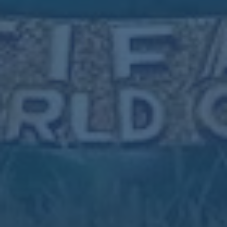
RELATED NEWS
一战成名!阿根廷前锋战皇马上演大四喜 76年第一人
世界杯投注平台：手机端轻松下注
世界杯胜负预测今日
李强在黑龙江调研时强调 大力发展冰雪运动冰雪经济 打造服务消
费新亮点和经
2026美加墨世界杯免费观看是否免费
世界杯积分榜
CATEGORIES