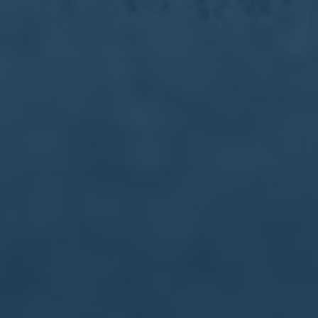
公司新闻
行业资讯
NEWS
伯纳乌演唱会被指控噪音过大 超出市政规定上限
世界杯预测分析中国时间
2026美加墨世界杯实时比分最新
世界杯下注的赛事赔率精准解读
皇馬望攻陷馬略卡
2026世界杯比赛结果完整版
皇馬必滅加泰