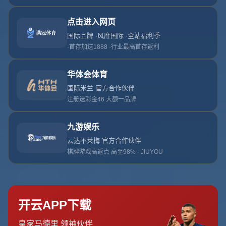
的激情，关键不在于“有多少平台”，而在于是否掌握了一套系统的
世界杯直播平台方法
——也就是从选择、配置到使用的一整套实用
策略。
理解世界杯直播平台方法的核心
所谓世界杯直播平台方法，并不是单指某一个具体的应用或网站，
而是一整套围绕观看体验设计的步骤和思路。它包含三个核心要素
平台选择 技术方案 使用技巧。平台选择解决“看哪里”的问题 技术方
案处理“怎么看得更清晰更稳定”的问题 使用技巧则聚焦“如何在不同
场景下灵活切换和规避风险”。只有把这三者结合起来 才能真正构
建一套适合自己的世界杯观赛体系 而不是在比赛开始前慌乱下载一
堆软件 却发现不是黑屏就是延迟严重。
一 平台选择如何在合法合规前提下做到体验最优
选择世界杯直播平台时 首先要明确版权和合法性这一前提。大型赛