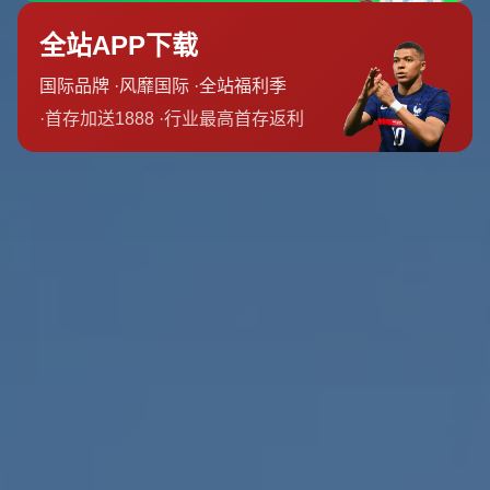
家平台直播同一场比赛 结果发现其中一家延迟接近30秒 导致社交
软件上刚看到进球消息 自己的屏幕上却还在组织进攻 观赛体验大打
折扣。可见 在世界杯这样的实时赛事里 延迟控制是平台选择的重要
指标之一。
二 技术方案让直播更稳定更清晰
即使选对了平台 如果技术方案没有规划好 也很难享受畅快的观赛体
验。这里的技术方案主要包括网络环境 设备配置 和画质设置这三大
方面。首先在网络环境上 优先保证有线或高速稳定的宽带 这是解决
卡顿和模糊的根本。对于很多家庭来说 智能电视通常通过WiFi连接
路由器 如果路由器距离较远或信号干扰严重 直播时就容易出现马赛
克和延迟。一个常被忽略但非常有效的方法 是在重要比赛前 将电视
或电脑临时通过网线直连路由器 提前测试至少一场热身赛 以验证线
路稳定性。