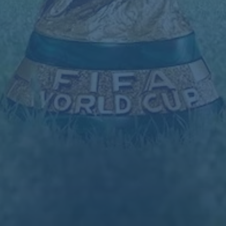
稳居榜首 巴萨战胜奥萨苏纳
愿降薪留队! 阿斯：莫德里奇将和皇马续约！
杨瀚森成第1822位与詹姆斯交手的球员，占NBA历史33.8%
弗洛伦蒂诺新年致辞-希望2023年所有人身体健康
CONTACT US
Contact: NG28官方
Phone: 18167218296
Tel: 022-8554284
E-mail: admin@live-ng.com
Add:江西省新余市分宜县分宜县芳山林场